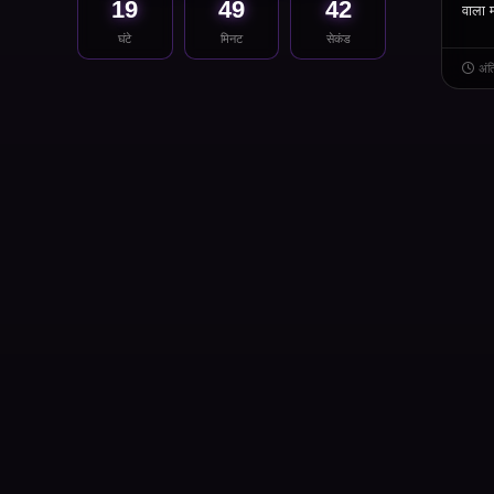
19
49
42
वाला 
घंटे
मिनट
सेकंड
अं