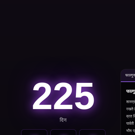
फाल्गु
225
फाल्ग
शास्त्
रखते 
व्रत 
दिन
पार्वत
भौम प्