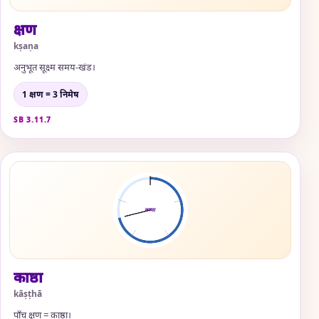
क्षण
kṣaṇa
अनुभूत सूक्ष्म समय-खंड।
1 क्षण = 3 निमेष
SB 3.11.7
काष्ठा
kāṣṭhā
पाँच क्षण = काष्ठा।