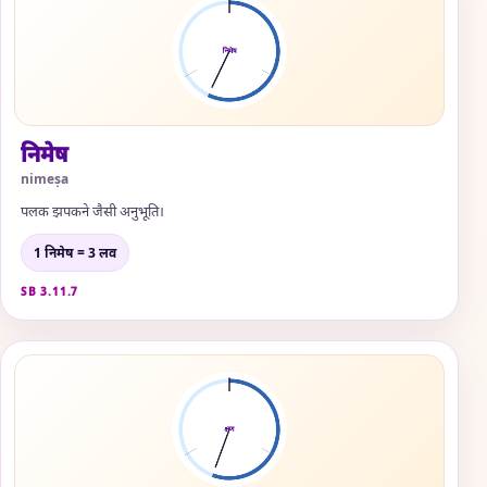
निमेष
nimeṣa
पलक झपकने जैसी अनुभूति।
1 निमेष = 3 लव
SB 3.11.7