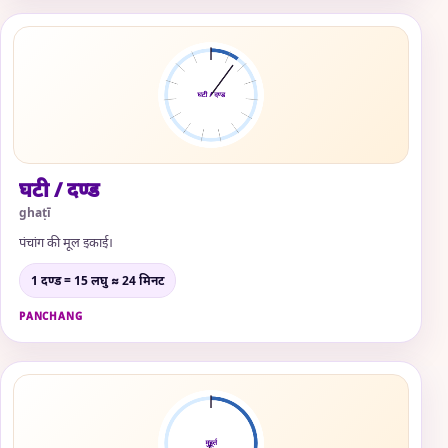
घटी / दण्ड
ghaṭī
पंचांग की मूल इकाई।
1 दण्ड = 15 लघु ≈ 24 मिनट
PANCHANG