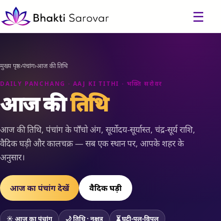
☰
मुख्य पृष्ठ
›
पंचांग
›
आज की तिथि
DAILY PANCHANG · AAJ KI TITHI · भक्ति सरोवर
आज की
तिथि
आज की तिथि, पंचांग के पाँचो अंग, सूर्योदय-सूर्यास्त, चंद्र-सूर्य राशि,
वैदिक घड़ी और कालचक्र — सब एक स्थान पर, आपके शहर के
अनुसार।
आज का पंचांग देखें
वैदिक घड़ी
☀ आज का पंचांग
🌙 तिथि · नक्षत्र
⏳ घटी-पल-विपल