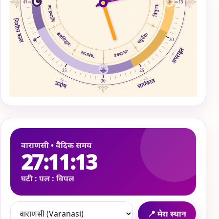
वाराणसी • वैदिक समय
27:11:17
घटी : पल : विपल
📍 मेरा स्थान