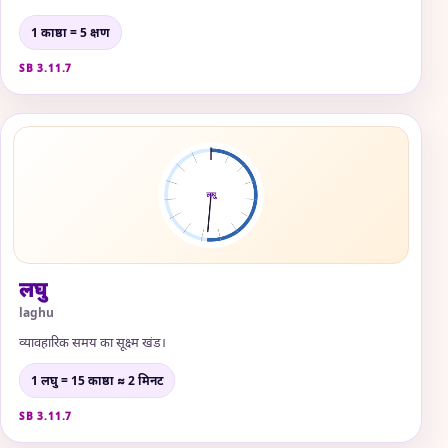
1 काष्ठा = 5 क्षण
SB 3.11.7
लघु
laghu
व्यावहारिक समय का सूक्ष्म खंड।
1 लघु = 15 काष्ठा ≈ 2 मिनट
SB 3.11.7