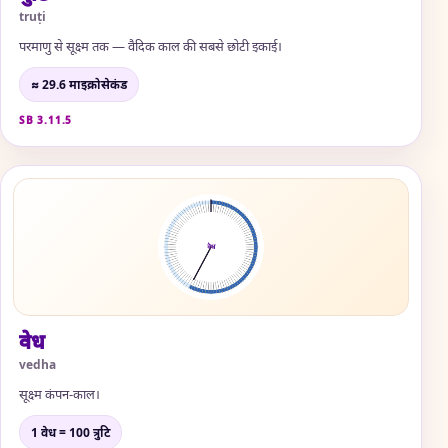
truṭi
परमाणु से सूक्ष्म तक — वैदिक काल की सबसे छोटी इकाई।
≈ 29.6 माइक्रोसेकंड
SB 3.11.5
वेध
vedha
सूक्ष्म कंपन-काल।
1 वेध = 100 त्रुटि