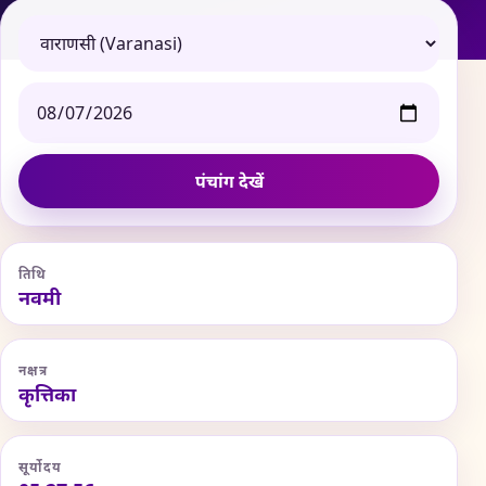
पंचांग देखें
तिथि
नवमी
नक्षत्र
कृत्तिका
सूर्योदय