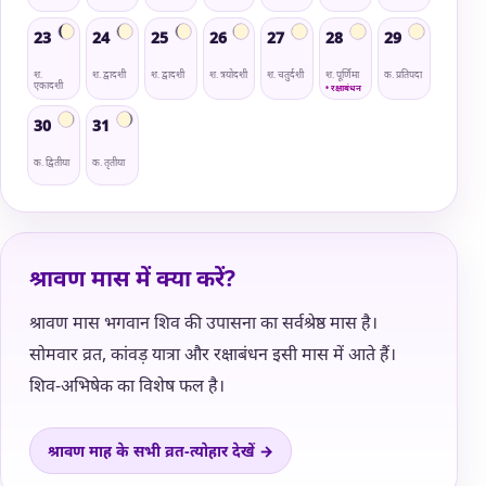
23
24
25
26
27
28
29
श.
श. द्वादशी
श. द्वादशी
श. त्रयोदशी
श. चतुर्दशी
श. पूर्णिमा
क. प्रतिपदा
एकादशी
• रक्षाबंधन
30
31
क. द्वितीया
क. तृतीया
श्रावण मास में क्या करें?
श्रावण मास भगवान शिव की उपासना का सर्वश्रेष्ठ मास है।
सोमवार व्रत, कांवड़ यात्रा और रक्षाबंधन इसी मास में आते हैं।
शिव-अभिषेक का विशेष फल है।
श्रावण माह के सभी व्रत-त्योहार देखें →