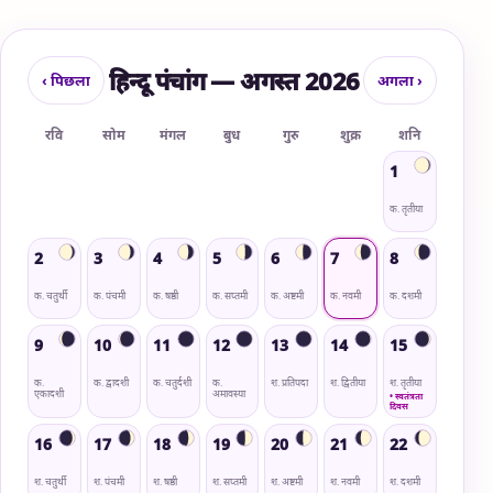
हिन्दू पंचांग — अगस्त 2026
‹ पिछला
अगला ›
रवि
सोम
मंगल
बुध
गुरु
शुक्र
शनि
1
क. तृतीया
2
3
4
5
6
7
8
क. चतुर्थी
क. पंचमी
क. षष्ठी
क. सप्तमी
क. अष्टमी
क. नवमी
क. दशमी
9
10
11
12
13
14
15
क.
क. द्वादशी
क. चतुर्दशी
क.
श. प्रतिपदा
श. द्वितीया
श. तृतीया
एकादशी
अमावस्या
• स्वतंत्रता
दिवस
16
17
18
19
20
21
22
श. चतुर्थी
श. पंचमी
श. षष्ठी
श. सप्तमी
श. अष्टमी
श. नवमी
श. दशमी