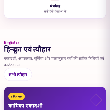
मंत्र संग्रह
सभी देवी-देवताओं के
हिन्दू कैलेंडर
हिन्दू व्रत एवं त्यौहार
एकादशी, अमावस्या, पूर्णिमा और मासानुसार पर्वों की सटीक तिथियाँ एवं
काउंटडाउन।
सभी त्यौहार
१ दिन बाद
कामिका एकादशी