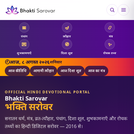
📅
🪔
📿
पंचांग
त्यौहार
मंत्र
💌
🧭
✨
शुभकामनाएँ
दिशा शूल
रोचक तथ्य
🕘
आज, ८ अगस्त २०२६
शनिवार
आज की तिथि
आगामी त्यौहार
आज दिशा शूल
आज का मंत्र
OFFICIAL HINDI DEVOTIONAL PORTAL
Bhakti Sarovar
भक्ति सरोवर
सनातन धर्म, मंत्र, व्रत-त्यौहार, पंचांग, दिशा शूल, शुभकामनाएँ और रोचक
तथ्यों का हिन्दी डिजिटल सरोवर — 2016 से।