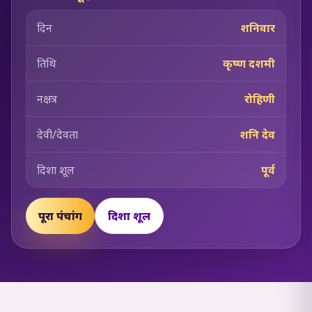
दिन
शनिवार
तिथि
कृष्ण दशमी
नक्षत्र
रोहिणी
देवी/देवता
शनि देव
दिशा शूल
पूर्व
पूरा पंचांग
दिशा शूल