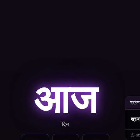
आज
श्रावण 
श्राव
दिन
अं