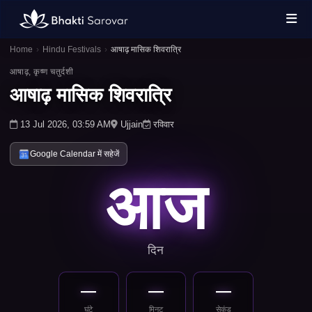
Home
›
Hindu Festivals
›
आषाढ़ मासिक शिवरात्रि
आषाढ़, कृष्ण चतुर्दशी
आषाढ़ मासिक शिवरात्रि
13 Jul 2026, 03:59 AM
Ujjain
रविवार
Google Calendar में सहेजें
आज
दिन
—
—
—
घंटे
मिनट
सेकंड