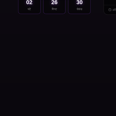
02
26
30
घंटे
मिनट
सेकंड
अंत