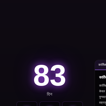
83
कार्ति
कार्त
कार्ति
केवल
दिन
पुण्यद
वक्रतु