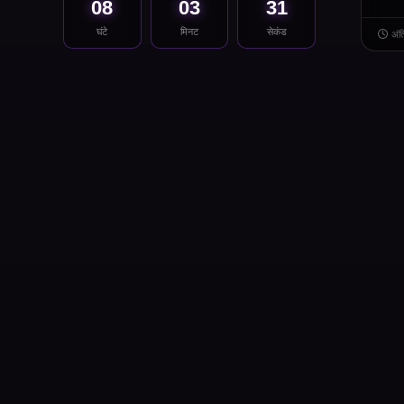
08
03
31
घंटे
मिनट
सेकंड
अंत