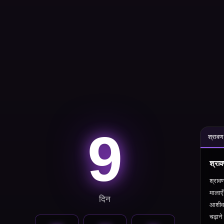
9
श्रावण
श्राव
श्राव
मालाए
दिन
आशीर्
चढ़ान