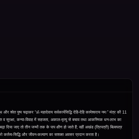
ूध और श्वेत पुष्प चढ़ाकर “ॐ महादेवाय सर्वकार्यसिद्धि देहि-देहि कामेश्वराय नमः” मंत्र की 11
ति व सुरक्षा
,
कन्या-विवाह में सहजता
,
अकाल-मृत्यु से बचाव तथा आकस्मिक धन-लाभ का
दिया जाए तो तीन जन्मों तक के पाप क्षीण हो जाते हैं
;
वहीं अखंड (त्रिपत्री) बिल्वपत्र
 को कर्तव्य-सिद्धि और जीवन-कल्याण का सशक्त अवसर प्रदान करता है।