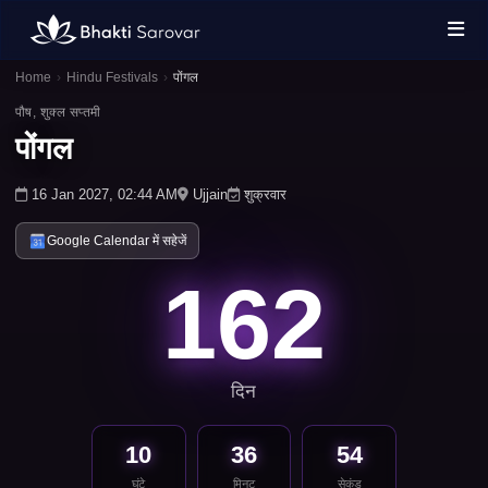
Home
›
Hindu Festivals
›
पोंगल
पौष, शुक्ल सप्तमी
पोंगल
16 Jan 2027, 02:44 AM
Ujjain
शुक्रवार
Google Calendar में सहेजें
162
दिन
10
36
54
घंटे
मिनट
सेकंड