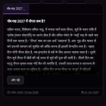
पौष माह 2027 में पोंगल कब है?
पौष माह 2027 में पोंगल कब है?
दक्षिण भारत, विशेषकर तमिल नाडु, में मनाया जाने वाला पोंगल
,
सूर्य के मकर राशि में
प्रवेश (मकर संक्रांति) पर आरंभ होता है और तमिल पंचांग के ‘थाई’ माह के पहले चार
दिनों तक चलता है। ‘पोंगल’ शब्द का एक अर्थ ‘उबालना’ है
;
अतः गुड़ और चावल से
बने उफनते पकवान को सूर्यदेव को अर्पित करना ही इसकी केन्द्रीय रस्म है। पहला
दिन भोगी पोंगल होता है
,
जब इन्द्रदेव से वर्षा के लिए आभार जताया जाता है। दूसरे
दिन सूर्य पोंगल में खेतों की नई उपज से सूर्य की पूजा की जाती है। तीसरे दिन का
मट्टू पोंगल कृषक-सखा नंदी बैल को समर्पित है, उसकी साज-सज्जा व आराधना के
साथ उत्सव चरम पर पहुँचता है। अंतिम दिन कन्या पोंगल या ‘कनुम’ में महिलाएँ
परिवार-कल्याण की कामना से काली मंदिर में विशेष अनुष्ठान करती हैं। उत्तर भारत की
और पढ़ें
मकर संक्रांति की तरह
,
पोंगल भी खेतों में परिश्रम के फल का उल्लासपूर्ण उत्सव है
,
जो ऋतुओं के परिवर्तन और नई फसल की समृद्धि का संदेश देता है।
अंतिम अपडेट: 18 Apr 2026
16 Jan 2027