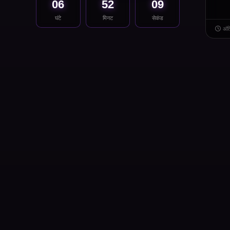
06
52
09
घंटे
मिनट
सेकंड
अंत