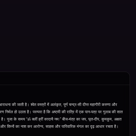
राधना की जाती है। श्वेत वस्त्रों में अलंकृत
,
पूर्ण चन्द्र
‑
सी दीप्त महागौरी करुणा और
 निर्मल हो उठता है। परम्परा है कि अष्टमी की रात्रि में एक पान
‑
पत्र पर गुलाब की सात
है। पूजा के समय “ॐ क्लीं ह्रीं वरदायै नमः” बीज
‑
मंत्र का जप
,
घृत
‑
दीप
,
कुमकुम
,
अक्षत
 और विघ्नों का नाश कर आरोग्य
,
साहस और पारिवारिक मंगल का दृढ़ आधार रचता है।