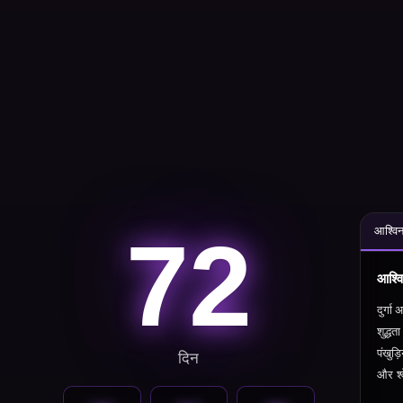
72
आश्विन
आश्वि
दुर्गा
अ
शुद्धता
पंखुड
दिन
और श्व