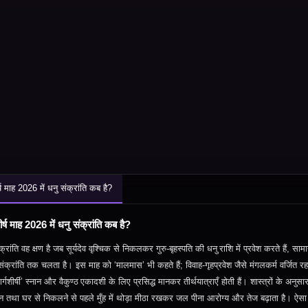
र्ष माह 2026 में धनु संक्रांति कब है?
शीर्ष माह 2026 में धनु संक्रांति कब है?
क्रांति
वह
क्षण
है
जब
सूर्यदेव
वृश्चिक
से
निकलकर
गुरु
‑
बृहस्पति
की
धनु
राशि
में
प्रवेश
करते
हैं
,
सामा
संक्रांति
तक
चलता
है।
इस
माह
को
‘
मालमास’
भी
कहते
हैं
;
विवाह‑गृहप्रवेश जैसे मंगलकर्म वर्जित रहते
ार्गशीर्षी’ स्नान और वैकुण्ठ
एकादशी
के
लिए
प्रसिद्ध
मानकर
तीर्थयात्राएँ
होती
हैं।
शास्त्रों
के
अनुसा
न तथा घर से निकलने से पहले मुँह में थोड़ा मीठा रखकर जल पीना आरोग्य और तेज बढ़ाता है। ऐसा