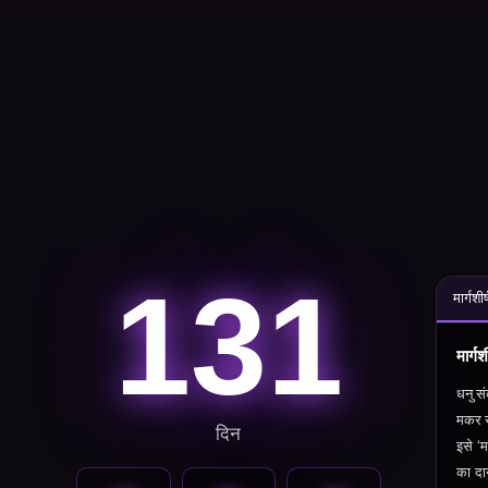
131
मार्गशी
मार्ग
धनु
सं
मकर
दिन
इसे ‘म
का दा