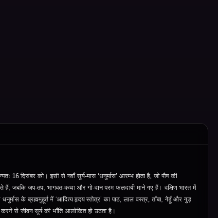
न्यतः
16
दिसंबर
को।
इसी
से
नवाँ
सूर्य
‑
मास
‘
धनुर्मास’
आरम्भ
होता
है
,
जो पौष की
 हैं
,
जबकि जप‑तप
,
भागवत‑कथा और गो‑दान परम फलदायी माने गए हैं। दक्षिण भारत में
र
धनुर्मास
के
ब्रह्ममुहूर्त
में
‘
आदित्य
हृदय
स्तोत्र’
का
पाठ
,
लाल वस्त्र
,
ताँबा
,
गेहूँ और गुड़
 करने से जीवन सूर्य की भाँति आलोकित हो उठता है।