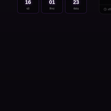
16
01
23
घंटे
मिनट
सेकंड
अंत